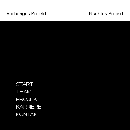
Vorheriges Projekt
Nächtes Projekt
Lau Bau GmbH
Lindauer Straße 18
88167 Röthenbach
NAVIGATION
START
TEAM
PROJEKTE
KARRIERE
KONTAKT